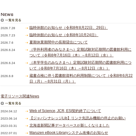
臨時休館のお知らせ（令和8年8月22日、29日）
2026.7.28
臨時休館のお知らせ（令和8年10月24日）
2026.7.23
夏期休業期間中の長期貸出について
2026.7.6
（学外利用者のみなさまへ）定期試験対応期間の図書館利用に
2026.6.24
ついて（令和8年7月16日（木）～8月12日（水））
（本学学生のみなさまへ）定期試験対応期間の図書館利用につ
2026.6.24
いて（令和8年7月16日（木）～8月12日（水））
蔵書点検に伴う図書館資料の利用制限について（令和8年6月22
2026.6.8
日（月）～8月31日（月））
電子リソース関連News
Web of Science, JCR, ESI契約終了について
2024.04.12
【ジャパンナレッジLib】リンク先読み機能の停止のお願い
2023.06.14
北海道新聞記事データベースが新しくなりました
2023.03.31
Maruzen eBook Libraryシステム改修のお知らせ
2022.07.01