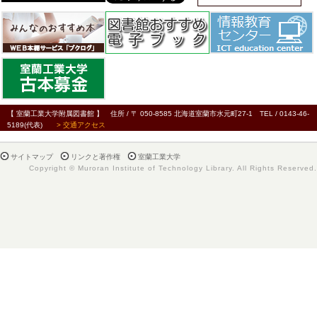
【 室蘭工業大学附属図書館 】 住所 / 〒 050-8585 北海道室蘭市水元町27-1 TEL / 0143-46-
5189(代表)
> 交通アクセス
サイトマップ
リンクと著作権
室蘭工業大学
Copyright © Muroran Institute of Technology Library. All Rights Reserved.