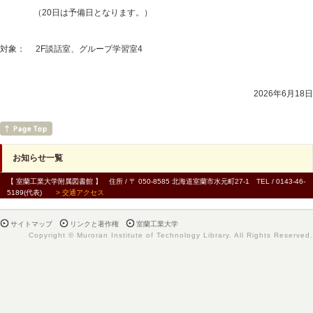
（20日は予備日となります。）
対象： 2F談話室、グループ学習室4
2026年6月18日
お知らせ一覧
【 室蘭工業大学附属図書館 】 住所 / 〒 050-8585 北海道室蘭市水元町27-1 TEL / 0143-46-
5189(代表)
> 交通アクセス
サイトマップ
リンクと著作権
室蘭工業大学
Copyright © Muroran Institute of Technology Library. All Rights Reserved.