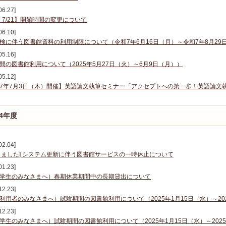
06.27]
6、7/21】開館時間の変更について
06.10]
検に伴う図書館資料の利用制限について（令和7年6月16日（月）～令和7年8月29
05.16]
間の図書館利用について（2025年5月27日（火）～6月9日（月））
05.12]
7年7月3日（木）開催】英語論文執筆セミナー「アクセプトへの第一歩！英語論文執
24年度
02.04]
しました] システム更新に伴う図書館サービスの一時休止について
01.23]
学生のみなさまへ）春期休業期間中の長期貸出について
12.23]
利用者のみなさまへ）試験期間の図書館利用について（2025年1月15日（水）～20
12.23]
学生のみなさまへ）試験期間の図書館利用について（2025年1月15日（水）～202