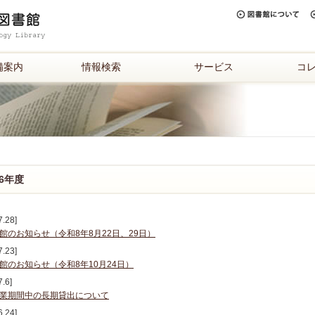
備案内
情報検索
サービス
コ
26年度
7.28]
館のお知らせ（令和8年8月22日、29日）
7.23]
館のお知らせ（令和8年10月24日）
7.6]
業期間中の長期貸出について
6.24]