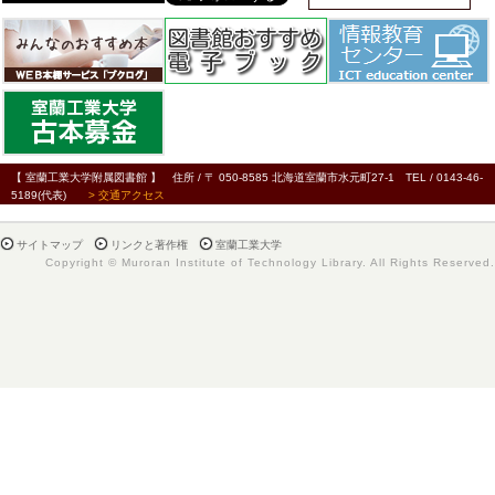
【 室蘭工業大学附属図書館 】 住所 / 〒 050-8585 北海道室蘭市水元町27-1 TEL / 0143-46-
5189(代表)
> 交通アクセス
サイトマップ
リンクと著作権
室蘭工業大学
Copyright © Muroran Institute of Technology Library. All Rights Reserved.