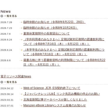
臨時休館のお知らせ（令和8年8月22日、29日）
2026.7.28
臨時休館のお知らせ（令和8年10月24日）
2026.7.23
夏期休業期間中の長期貸出について
2026.7.6
（学外利用者のみなさまへ）定期試験対応期間の図書館利用に
2026.6.24
ついて（令和8年7月16日（木）～8月12日（水））
（本学学生のみなさまへ）定期試験対応期間の図書館利用につ
2026.6.24
いて（令和8年7月16日（木）～8月12日（水））
蔵書点検に伴う図書館資料の利用制限について（令和8年6月22
2026.6.8
日（月）～8月31日（月））
電子リソース関連News
Web of Science, JCR, ESI契約終了について
2024.04.12
【ジャパンナレッジLib】リンク先読み機能の停止のお願い
2023.06.14
北海道新聞記事データベースが新しくなりました
2023.03.31
Maruzen eBook Libraryシステム改修のお知らせ
2022.07.01