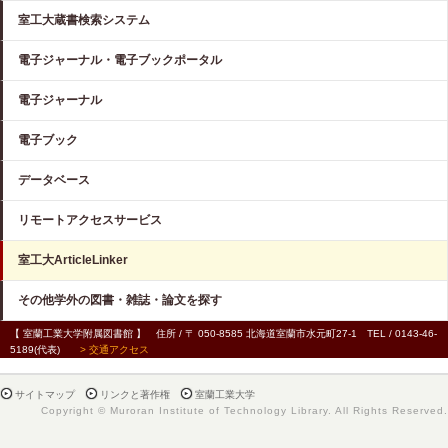
室工大蔵書検索システム
電子ジャーナル・電子ブックポータル
電子ジャーナル
電子ブック
データベース
リモートアクセスサービス
室工大ArticleLinker
その他学外の図書・雑誌・論文を探す
【 室蘭工業大学附属図書館 】 住所 / 〒 050-8585 北海道室蘭市水元町27-1 TEL / 0143-46-
5189(代表)
> 交通アクセス
サイトマップ
リンクと著作権
室蘭工業大学
Copyright © Muroran Institute of Technology Library. All Rights Reserved.